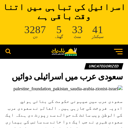
اسرائیل کی تباہی میں اتنا
وقت باقی ہے
3287
5
33
41
سیکنڈز
منٹ
گھنٹے
دن
UNCATEGORIZED
سعودی عرب میں اسرائيلی دوائيں
سعودی عرب میں صیہونی حکومت کی بنائی ہوئي
ادویہ فروخت کی جارہی ہیں۔ العالم نے سعودی عرب
کی الوطن ویب سائٹ کے حوالے سے رپورٹ دی ہےکہ ایک
سعودی شہری نے جب ایک دوا خانے سے سانس کی بیماری