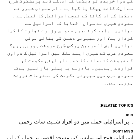
کی دوا خریدی تو دیکھا کہ اس کے ڈبے پرمشکوک طرح
سے ایک کاغذ چپکا یا گيا ہے ۔ اس سعودی شہری نے
دیکھا کہ اس کاغذ کے نیچے اسرائیل کا لیبل ہے ۔
سعودی شہری نے سوال اٹھایا کہ اسرائیل سے
دوائيں درامد کرنےمیں سعودی وزارت تجارت کا کیا
کردار ہے؟ اور صیہونی دشمن کی بنائی ہوئی
دوائيں ارض الحرمین پرکس طرح فروخت ہورہی ہیں؟
سعودی عرب کے شہری اپنے ملک میں اسرائیل ک دواوں
کے فروخت کئےجانے کا ذمہ دار اپنی حکومت کو
قراردے رہےہیں۔ یادرہے یہ پہلی بار نہیں ہےکہ
سعودی عرب میں صیہونی حکومت کی مصنوعات فروخت
ہورہی ہیں۔
RELATED TOPICS:
UP NEX
زہ پر اسرائیلی حملے میں دو افراد شہید، سات زخمی
DON'T MISS
اسرائیلی فوج اور پولیس کی مسجد اقصیٰ پر حملے کے لیے