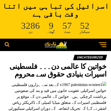
اسرائیل کی تباہی میں اتنا
وقت باقی ہے
3286
9
57
52
سیکنڈز
منٹ
گھنٹے
دن
UNCATEGORIZED
خواتین کا عالمی دن۔۔۔ فلسطینی
اسیرات بنیادی حقوق سے محروم
1967ء کے بعد سے ہزاروں فلسطینی
خواتین اسرائیلی عقوبت خانوں میں قید و بند کی صعوبتیں
برداشت کرچکی ہیں۔ خواتین کے عالمی دن کے موقع پر
فلسطینی اسیرات کے متعلق میڈیا کمیٹی کے ڈائریکٹر ریاض
اشقر نے کہا کہ تحریک انتفاضہ کے دوران اسرائیلی سیکیورٹی