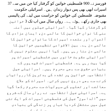
فورسز نے 900 فلسطینی خواتین کو گرفتار کیا جن میں سے 37
اسیرات ابھی بھی پس دیوار زندان ہیں۔ اسرائیلی حکومت
مقبوضہ فلسطین کی خواتین کو حراست میں لینے کی پالیسی
بھی جاری رکھے ہوئے ہے۔ رواں سال میں اب تک 3 خواتین
کو گرفتار کیا گیا۔ اسرائیلی جیلوں میں آمنہ
منی کا نواں خواتین کا عالمی دن، ایمان عزادی کا
آٹھواں اور متعدد اسیرات کا ساتواں خواتین کا
عالمی دن ہے۔ بین الاقوامی تنظیمیں خواتین کا
عالمی دن منا رہی ہیں۔ کیا انہیں معلوم نہیں کہ
اسرائیلی عقوبت خانوں میں فلسطینی اسیرات پر
کیا بیت رہی ہے۔ فلسطینی اسیرات قیدیوں کے
بنیادی حقوق سے بھی محروم ہیں۔ اسرائیلی جیل
انتظامیہ خواتین پر تشدد کی بدترین کارروائیاں
کرنے سے بھی دریغ نہیں کرتی۔ اسیرات کو علاج
معالجے اور تعلیم کی سہولیات سے محروم رکھا گیا
ہے۔ اسرائیلی جیل انتظامیہ نے رواں سال کے شروع
میں ”الدامون” جیل کی فلسطینی اسیرات کو ایک نئی
جیل میں منتقل کردیا جہاں پر زندگی کی بنیادی
ضروریات بھی مہیا نہیں ہیں۔ جیل کے کمروں میں