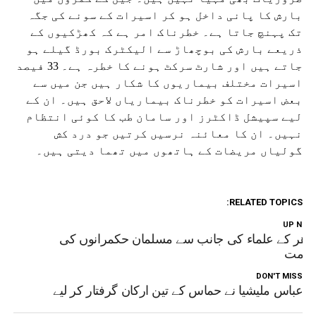
بارش کا پانی داخل ہو کر اسیرات کے سونے کی جگہ
تک پہنچ جاتا ہے۔ خطرناک امر ہے کہ کھڑکیوں کے
ذریعے بارش کی بوچھاڑ سے الیکٹرک بورڈ گیلے ہو
جاتے ہیں اور شارٹ سرکٹ ہونے کا خطرہ ہے۔ 33 فیصد
اسیرات مختلف بیماریوں کا شکار ہیں جن میں سے
بعض اسیرات کو خطرناک بیماریاں لاحق ہیں۔ ان کے
لیے سپیشل ڈاکٹرز اور سامان طب کا کوئی انتظام
نہیں۔ ان کا معائنہ نرسیں کرتیں جو درد کش
گولیاں مریضات کے ہاتھوں میں تھما دیتی ہیں۔
RELATED TOPICS:
UP NEX
زھر کے علماء کی جانب سے مسلمان حکمرانوں کی
ذمت
DON'T MISS
عباس ملیشیا نے حماس کے تین ارکان گرفتار کر لیے