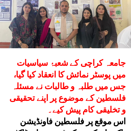
جامعہ کراچی کے شعبۂ سیاسیات
میں پوسٹر نمائش کا انعقاد کیا گیا،
جس میں طلبہ و طالبات نے مسئلہ
فلسطین کے موضوع پر اپنے تحقیقی
و تخلیقی کام پیش کیے۔
اس موقع پر فلسطین فاونڈیشن