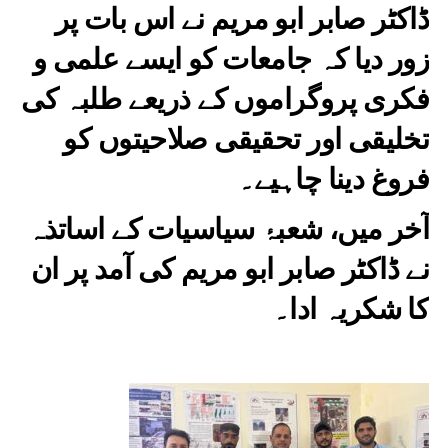
ڈاکٹر صابر ابو مریم نے اس بات پر
زور دیا کہ جامعات کو ایسے علمی و
فکری پروگراموں کے ذریعے طلبہ کی
تخلیقی اور تحقیقی صلاحیتوں کو
فروغ دینا چاہیے۔
آخر میں، شعبۂ سیاسیات کے اساتذہ
نے ڈاکٹر صابر ابو مریم کی آمد پر ان
کا شکریہ ادا۔