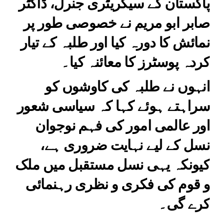
پاکستان کے سیکریٹری جنرل، ڈاکٹر
صابر ابو مریم نے خصوصی طور پر
نمائش کا دورہ کیا اور طلبہ کے تیار
کردہ پوسٹرز کا معائنہ کیا۔
انہوں نے طلبہ کی کاوشوں کو
سراہتے ہوئے کہا کہ سیاسی شعور
اور عالمی امور کی فہم نوجوان
نسل کے لیے نہایت ضروری ہے،
کیونکہ یہی نسل مستقبل میں ملک
و قوم کی فکری و نظری رہنمائی
کرے گی۔