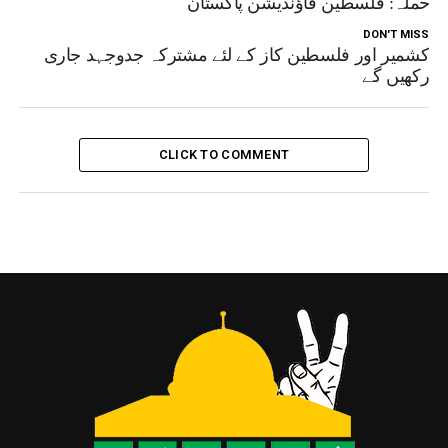
ر حملہ: فلسطین فاؤنڈیشن پاکستان
DON'T MISS
کشمیر اور فلسطین کاز کے لئے مشترکہ جدوجہد جاری
رکھیں گے
CLICK TO COMMENT