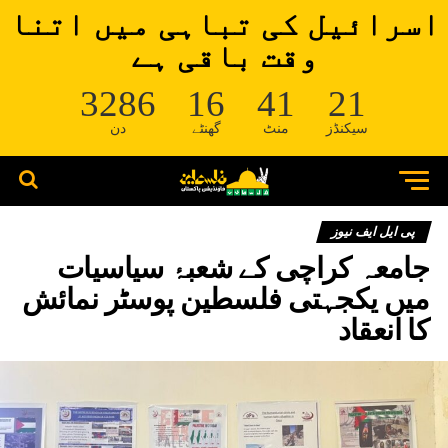
اسرائیل کی تباہی میں اتنا
وقت باقی ہے
3286
16
41
20
سیکنڈز
منٹ
گھنٹے
دن
پی ایل ایف نیوز
جامعہ کراچی کے شعبۂ سیاسیات
میں یکجہتی فلسطین پوسٹر نمائش
کا انعقاد