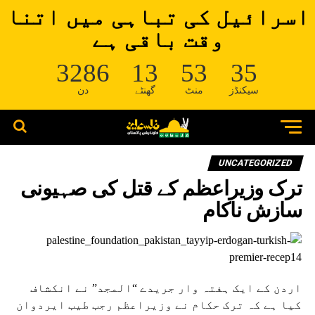
اسرائیل کی تباہی میں اتنا
وقت باقی ہے
3286
13
53
35
سیکنڈز
منٹ
گھنٹے
دن
UNCATEGORIZED
ترک وزیراعظم کے قتل کی صہیونی
سازش ناکام
اردن کے ایک ہفتہ وار جریدے “المجد” نے انکشاف
کیا ہے کہ ترک حکام نے وزیراعظم رجب طیب ایردوان