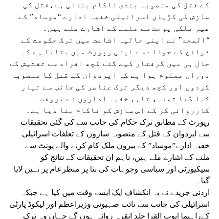
کے قتل کی منصوبہ بندی ناکام بنائی ہے،قتل کی
سازش کی کڑیاں اسرائیلی خفیہ ادارے “موساد” کے
غیر ملکی یونٹ سے ملنے کے اشارے ملے ہیں۔
“المجد” نے اپنی حالیہ اشاعت میں ترک حکومت کے
ذرائع کے حوالے سے اپنی رپورٹ میں بتایا ہے کہ
حال ہی میں گرفتار کیے گئے کچھ افراد سے تفتیش کے
دوران معلوم ہوا ہے کہ ایردوان کے قتل کا منصوبہ
کردوں اور کچھ دیگر ترک عناصر کی جانب سے تیار
کیا گیا تھا۔، تاہم خفیہ اداروں نے بروقت
کارروائی کر کے اس سازش کو ناکام بنا دیا ہے۔
رپورٹ کے مطابق ترک حکام کی جانب سے کی گئی تحقیقات
سے ایردوان کے قتل کے منصوبہ سازوں کے تعلقات اسرائیلی
خفیہ ادارے”موساد” کے بیرون ملک کام کرنے والے یونٹ سے
ملنے کے اشارے ملے ہیں، تاہم ان تحقیقات کے نتائج کو
سیکیورٹی اور سیاسی وجوہات کی بنا پر منظرعام پر نہیں لایا
گیا۔
اردنی جریدے نے یہ انکشاف ایک ایسے وقت میں کیا ہے جبکہ
اسرائیلی کی جانب سے نائب صہیونی وزیراعظم اور لیکوڈ پارٹی
کےراہنما ایوب القرا جلد انقرہ روانہ ہوں گے جہاں وہ ترک