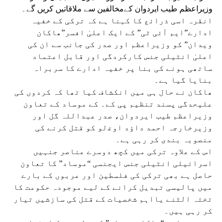
وزیراعظم طیب ایردوان کےمخالفین سے ملاقاتیں کریں گے۔
انقرہ اسی ذرائع کا کہنا ہے کہ ترکی کے خفیہ
ادارے”ایم آئی ٹی” کے ایک اعلیٰ افسر”ھاکان
ویدان” کو وزیراعظم اور صدر کی جانب سے ان کی
اعلیٰ انٹیلی جنس کارکردگی اور قابل اعتماد
ساتھی ہونے کی بنا پر خفیہ ادارے کا سربراہ
بنایا گیا ہے۔
ھاکان نے حال ہی میں انکشاف کیا تھا کہ کردوں کی
علیحدگی پسند تنظیم پی کے۔ کے موساد کے تعاون
وزیراعظم طیب ایردوان، صدر عبداللہ گل اور
وزیرخارجہ احمد داؤد اوغ‍‍‍‌لو کو قتل کرنے کی
منصوبہ بندی کر رہی ہے۔
اس کے علاوہ ترکی میں کچھ دوسرے عناصر جنہیں
اسرائیلی انٹیلی جنس ایجنسی “موساد” کا تعاون
حاصل ہے بھی ترکی کی فلسطین اور عربوں کے بارے
میں پالیسی تبدیل کرانے کے لیے موجودہ حکومت کا
تختہ الٹنے یااہم شخصیات کے قتل کی سازشیں تیار
کر رہی ہیں۔