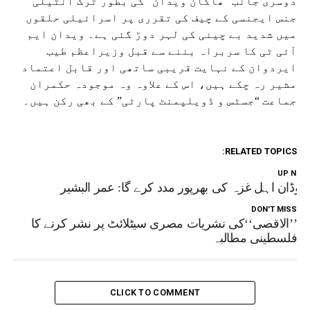
دوسری جانب “ھاکان ویدان” کی بطور ترک انٹیلی
جنس ایجنسی کے چیف کی تقرری پر اسرائیلی حلقوں
میں شدید بے چینی کی لہر دوڑ گئی ہے۔ ویدان ایم
آئی ٹی کا سربراہ بننے سے قبل وزیراعظم طیب
ایردوان کے نہایت قریبی ساتھی اور قابل اعتماد
مشیر رہ چکے ہیں، اس کے علاوہ وہ موجودہ حکمران
جماعت “جسٹس و ڈویلپمنٹ پارٹی” کے بھی رکن ہیں۔
RELATED TOPICS:
UP NEX
وڈان اہل غزہ کی بھرپور مدد کرے گا: عمر البشیر
DON'T MISS
’’الاقصی‘‘کی نشریات مصری سیٹلائٹ پر نشر کرنے کا
فلسطینی مطالبہ
CLICK TO COMMENT