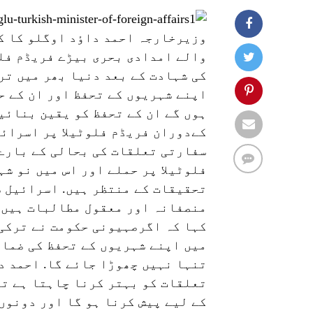
وزیرخارجہ احمد داٶد اوگلو کا کہ
والے امدادی بحری بیڑے فریڈم فلو
کی شہادت کے بعد دنیا بھر میں تر
اپنے شہریوں کے تحفظ اور ان کے ح
ہوں گے ان کے تحفظ کو یقین بنائی
کےدوران فریڈم فلوٹیلا پر اسرائی
سفارتی تعلقات کی بحالی کے بارے 
فلوٹیلا پر حملے اور اس میں نو شہ
تحقیقات کے منتظر ہیں. اسرائیل 
منصفانہ اور معقول مطالبات ہیں،
کہا کہ اگرصہیونی حکومت نے ترکی 
میں اپنے شہریوں کے تحفظ کی ضمان
تنہا نہیں چھوڑا جائے گا. احمد د
تعلقات کو بہتر کرنا چاہتا ہے تو
کے لیے پیش کرنا ہو گا اور دونوں