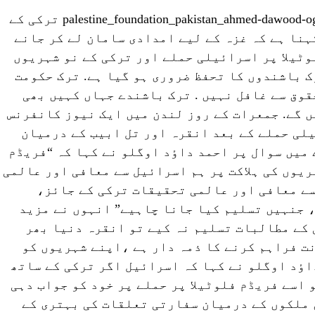
ترکی کے
نا ہے کہ غزہ کے لیے امدادی سامان لے کر جانے
ٹیلا پر اسرائیلی حملے اور ترکی کے نو شہریوں
ک باشندوں کا تحفظ ضروری ہو گیا ہے. ترک حکومت
قوق سے غافل نہیں . ترک باشندے جہاں کہیں بھی
ں گے. جمعرات کے روز لندن میں ایک نیوز کانفرنس
لی حملے کے بعد انقرہ اور تل ابیب کے درمیان
میں سوال پر احمد داٶد اوگلو نے کہا کہ “فریڈم
ریوں کی ہلاکت پر ہم اسرائیل سے معافی اور عالمی
سے معافی اور عالمی تحقیقات ترکی کے جائز،
 جنہیں تسلیم کیا جانا چاہیے” انہوں نے مزید
کے مطالبات تسلیم نہ کیے تو انقرہ دنیا بھر
ت فراہم کرنے کا ذمہ دار ہے ،اپنے شہریوں کو
اٶد اوگلو نے کہا کہ اسرائیل اگر ترکی کے ساتھ
 اسے فریڈم فلوٹیلا پر حملے پر خود کو جواب دہی
 ملکوں کے درمیان سفارتی تعلقات کی بہتری کے