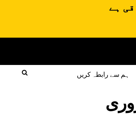
قی ہے
ہم سے رابطہ کریں
وری