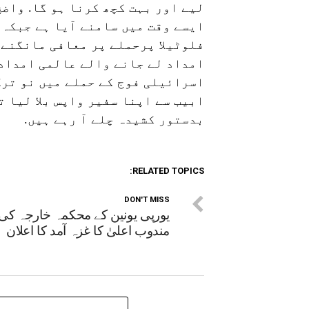
لیے اور بہت کچھ کرنا ہو گا. واض
ایسے وقت میں سامنے آیا ہے جبکہ
فلوٹیلا پرحملے پر معافی مانگنے 
امداد لے جانے والے عالمی امدادی
اسرائیلی فوج کے حملے میں نو ترک
ابیب سے اپنا سفیر واپس بلا لیا 
بدستور کشیدہ چلے آ رہے ہیں.
RELATED TOPICS:
DON'T MISS
یورپی یونین کے محکمہ خارجہ کی
مندوب اعلیٰ کا غزہ آمد کا اعلان