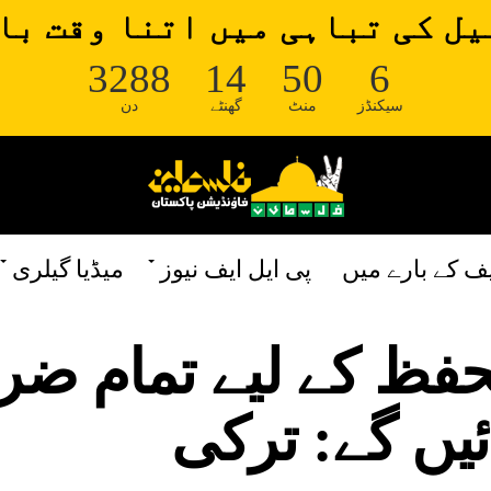
ل کی تباہی میں اتنا وقت با
3288
14
50
5
سیکنڈز
منٹ
گھنٹے
دن
یف کے بارے میں
پی ایل ایف نیوز
میڈیا گیلری
حفظ کے لیے تمام ضر
ائیں گے: ترکی