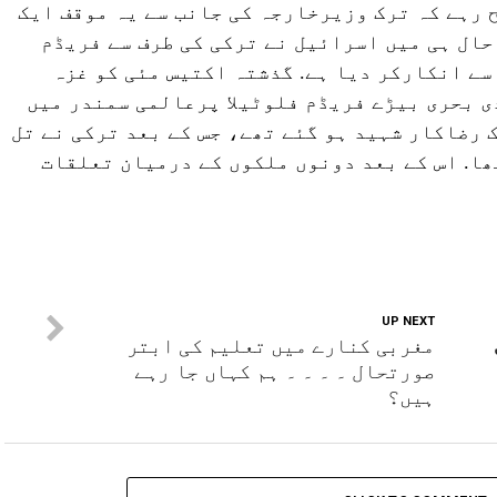
ح رہے کہ ترک وزیرخارجہ کی جانب سے یہ موقف ایک
 حال ہی میں اسرائیل نے ترکی کی طرف سے فریڈم
سے انکارکر دیا ہے. گذشتہ اکتیس مئی کو غزہ
 بحری بیڑے فریڈم فلوٹیلا پرعالمی سمندر میں
 رضاکار شہید ہو گئے تھے، جس کے بعد ترکی نے تل
تھا. اس کے بعد دونوں ملکوں کے درمیان تعلقات
UP NEXT
مغربی کنارے میں تعلیم کی ابتر
صورتحال ۔ ۔ ۔ ۔ ہم کہاں جا رہے
ہیں؟