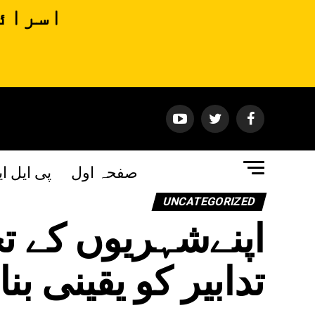
اسرائی
صفحہ اول
پی ایل ا
UNCATEGORIZED
اپنےشہریوں کے ت
تدابیر کو یقینی بن