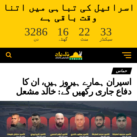
اسرائیل کی تباہی میں اتنا
وقت باقی ہے
3286
16
22
33
سیکنڈز
منٹ
گھنٹے
دن
حماس
اسیران ہمارے ہیروز ہیں، ان کا
دفاع جاری رکھیں گے: خالد مشعل