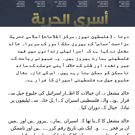
دوحا ۔ ( فلسطین نیوز۔مرکز اطلاعات) اسلامی تحریک
مزاحمت ’حماس‘ کے بیرون ملک امور کے سربراہ خالد
مشعل نے کہا ہے کہ اسرائیلی زندانوں میں قید
فلسطینی ہمارے ہیروز ہیں۔ وہ صہیونی ریاست کے
جبر وتشدد اور ظلم کے خلاف آہنی حوصلے کے ساتھ
ناممکن کو ممکن بنا رہے ہیں۔ اس کی تازہ مثال
جلبوع جیل سے فلسطینی اسیران کا فرار ہے۔
خالد مشعل نے ان خیالات کا اظہار اسرائیل کی جلبوع جیل سے
فرار ہونے والے فلسطینی اسیران کے اہل خانہ سے ٹیلیفون پر
تبادلہ خیال کے دوران کیا۔
خالد مشعل کا کہنا تھا کہ اسیران ہمارے ہیروز ہیں اور ہمیں
ان پر فخر ہے۔ وہ ایک نئی تاریخ رقم کررہے ہیں اور ناممکن