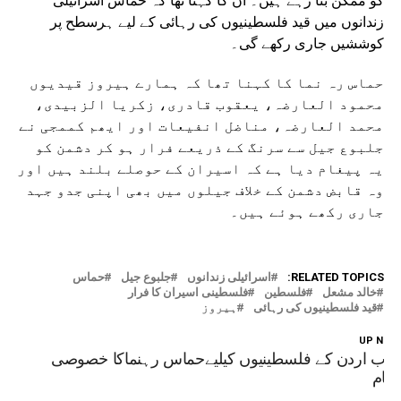
کو ممکن بنا رہے ہیں۔ ان کا کہنا تھا کہ حماس اسرائیلی
زندانوں میں قید فلسطینیوں کی رہائی کے لیے ہرسطح پر
کوششیں جاری رکھے گی۔
حماس رہ نما کا کہنا تھا کہ ہمارے ہیروز قیدیوں
محمود العارضہ، یعقوب قادری، زکریا الزبیدی،
محمد العارضہ، مناضل انفیعات اور ایھم کممجی نے
جلبوع جیل سے سرنگ کے ذریعے فرار ہو کر دشمن کو
یہ پیغام دیا ہے کہ اسیران کے حوصلے بلند ہیں اور
وہ قابض دشمن کے خلاف جیلوں میں بھی اپنی جدو جہد
جاری رکھے ہوئے ہیں۔
RELATED TOPICS:
اسرائیلی زندانوں
جلبوع جیل
حماس
خالد مشعل
فلسطین
فلسطینی اسیران کا فرار
قید فلسطینیوں کی رہائی
ہیروز
UP NEX
رب اردن کے فلسطینیوں کیلیےحماس رہنماکا خصوصی
یغام