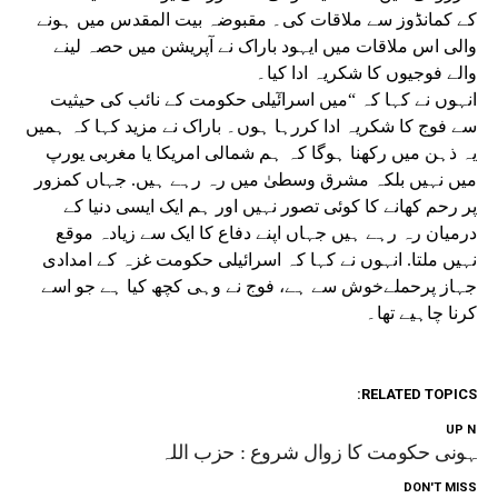
کے کمانڈوز سے ملاقات کی۔ مقبوضہ بیت المقدس میں ہونے
والی اس ملاقات میں ایہود باراک نے آپریشن میں حصہ لینے
والے فوجیوں کا شکریہ ادا کیا۔
انہوں نے کہا کہ “میں اسرائٓیلی حکومت کے نائب کی حیثیت
سے فوج کا شکریہ ادا کررہا ہوں۔ باراک نے مزید کہا کہ ہمیں
یہ ذہن میں رکھنا ہوگا کہ ہم شمالی امریکا یا مغربی یورپ
میں نہیں بلکہ مشرق وسطیٰ میں رہ رہے ہیں. جہاں کمزور
پر رحم کھانے کا کوئی تصور نہیں اور ہم ایک ایسی دنیا کے
درمیان رہ رہے ہیں جہاں اپنے دفاع کا ایک سے زیادہ موقع
نہیں ملتا. انہوں نے کہا کہ اسرائیلی حکومت غزہ کے امدادی
جہاز پرحملےخوش سے ہے، فوج نے وہی کچھ کیا ہے جو اسے
کرنا چاہیے تھا۔
RELATED TOPICS:
UP NEX
یہونی حکومت کا زوال شروع : حزب اللہ
DON'T MISS