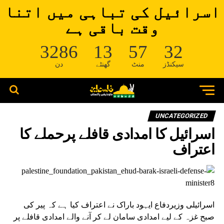
اسرائیل کی تباہی میں اتنا
وقت باقی ہے
3286
13
57
32
سیکنڈز
منٹ
گھنٹے
دن
UNCATEGORIZED
اسرائیل کا امدادی قافلے پرحملے کا
اعتراف
اسرائیلی وزیردفاع ایہود باراک نے اعتراف کیا ہے کہ پیر کی
صبح غزہ کے لیے امدادی سامان لے کر آنے والے امدادی قافلے پر