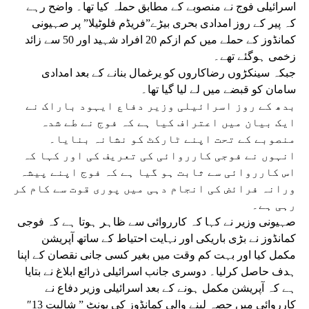
اسرائیلی فوج نے منصوبے کے مطابق حملہ کیا تھا۔ واضح رہے
کہ پیر کے روز امدادی بحری بیڑے”فریڈم فلوٹیلا” پر صہیونی
کمانڈوز کے حملے میں کم ازکم 20 افراد شہید اور 50 سے زائد
زخمی ہوگئے تھے۔
جبکہ سینکڑوں رضاکاروں کو یرغمال بنانے کے بعد امدادی
سامان کو قبضے میں لے لیا گیا تھا۔
بدھ کے روز اسرائیلی وزیر دفاع ایہود باراک نے
ایک بیان میں اعتراف کیا ہے کہ فوج نے طے شدہ
منصوبے کے تحت اپنے ٹارکٹ کو نشانہ بنایا۔
انہوں نے فوجی کارروائی کی تعریف کی اور کہا کہ
اس کارروائی سے ثابت ہو گیا ہے کہ فوج اپنے پیشہ
ورانہ فرائض کی انجام دہی میں پوری قوت سے کام کر
رہی ہے۔
صہیونی وزیر نے کہا کہ کارروائی سے ظاہر ہوتا ہے کہ فوجی
کمانڈوز نے بڑی باریکی اور نہایت احتیاط کے ساتھ آپریشن
مکمل کیا اور بہت کم وقت میں بغیر کسی جانی نقصان کے اپنا
ہدف حاصل کرلیا۔ دوسری جانب اسرائیلی ذرائع ابلاغ نے بتایا
ہے کہ آپریشن مکمل ہونے کے بعد اسرائیلی وزیر دفاع نے
کارروائی میں حصہ لینے والی کمانڈوز کی یونٹ ” شالیت 13″