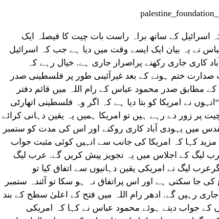
اسرائیل کے ساتھ براہ راست بات چیت کا فیصلہ ایک
باس نے یہ بیان ایک ایسے وقت میں دیا ہے جب کہ اسرائیل
د کاری جاری رکھنے پراصرار جاری ہے. خیال رہے کہ
دارت ختم ہونے کے بعد غیرآئینی طور پر فلسطینی صدر
کے مطابق صدر محمود عباس کے رام اللہ میں قائم دفتر
نہوں نے امریکا کو بتا دیا ہے کہ اگر وہ فلسطینی اتھارٹی
یت پر زور دے رہے ہیں تو امریکا ہمیں یہ یقین دہانی کرائے
قدس میں یہودی آباد کاری روکنے اور اس کی مدت کو ستمبر
نے مزید کہا کہ امریکا کی جانب سے انہیں کوئی مثبت جواب
 عرب لیگ کے اجلاس میں یہ تجویز پیش کریں گے. عرب لیگ
رعرب لیگ نے امریکی یقین دہانیوں سے اتفاق کیا تو
 جا سکتی ہے اور اس پراتفاق نہ ہو سکا تو آئندہ ستمبر
ری رہیں گے. ادھر رام اللہ میں فتح کے اعلیٰ سطح کے بند
 کے جواب دیتے ہوئے محمود عباس نے کہا کہ امریکی