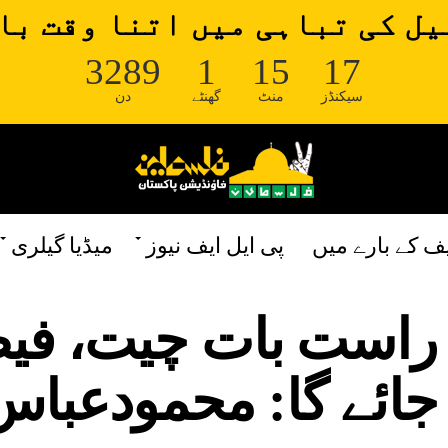
ل کی تباہی میں اتنا وقت با
3289
1
15
16
سیکنڈز
منٹ
گھنٹے
دن
یف کے بارے میں
پی ایل ایف نیوز
میڈیا گیلری
 راست بات چیت، فی
جائے گا: محمودعباس