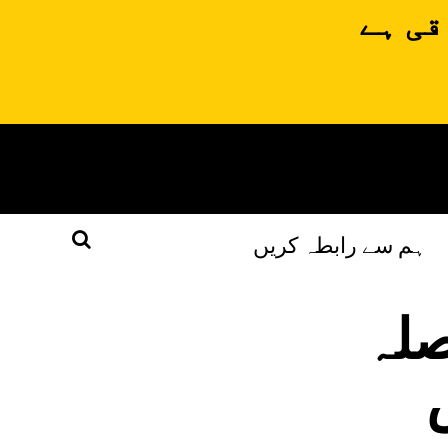
قی ہے
ہم سے رابطہ کریں
صلہ