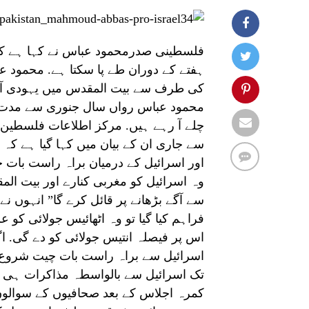
فلسطینی صدرمحمود عباس نے کہا ہے کہ 
ہفتے کے دوران طے پا سکتا ہے. محمود ع
کی طرف سے بیت المقدس میں یہودی آبا
محمود عباس رواں سال جنوری سے مدت ص
چلے آ رہے ہیں. مرکز اطلاعات فلسطین 
سے جاری ان کے بیان میں کہا گیا ہے کہ “ا
اور اسرائیل کے درمیان براہ راست بات چ
وہ اسرائیل کو مغربی کنارے اور بیت الم
سے آگے بڑھانے پر قائل کرے گا” انہوں 
فراہم کیا گیا تو وہ اٹھائیس جولائی کو
اس پر فیصلہ انتیس جولائی کو دے گی. اگ
اسرائیل سے براہ راست بات چیت شروع کی
تک اسرائیل سے بالواسطہ مذاکرات ہی جا
کمرہ اجلاس کے بعد صحافیوں کے سوالوں