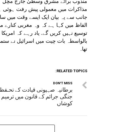
مندوب برائے مشرق وسطیٰ جارج مچل کی
مذاکرات میں معمولی پیش رفت ہوئی ہے 
جانب سے یہ بیان ایک ایسے وقت میں سامن
الفاظ میں کہا ہے کہ وہ مغربی کنارے می
توسیع نہیں کریں گے. یاد رہے کہ امریک
بالواسطہ بات چیت میں اسرائیل نے ستمبر 
تھا.
RELATED TOPICS:
DON'T MISS
برطانیہ صہیونی قیادت کے تحـفظ 
جنگی جرائم کے قانون میں ترمیم ک
کوشاں