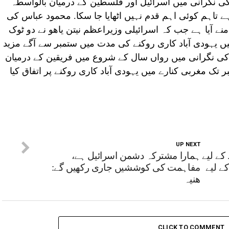
 نگرانی میں اسرائیل اور فلسطین کے درمیان بالواسطہ
تاہم کوئی اہم قدم نہیں اٹھایا جا سکا. محمود عباس کی
ے آیا ہے جب کہ اسرائیلی وزیراعظم نیتن یاھو نے دو ٹوک
ں یہودی آباد کاری روکنے کی مدت میں ستمبر سے آگے مزید
ا کی نگرانی میں رواں سال کے شروع میں فریقین کے درمیان
تک مغربی کنارے میں یہودی آباد کاری روکنے پر اتفاق کیا
UP NEXT
کے لیے
ہمارا مشترکہ دشمن اسرائیل ہے،
ے لیے
مفاہمت کی کوششیں جاری رکھیں گے:
ھنیہ
CLICK TO COMMENT