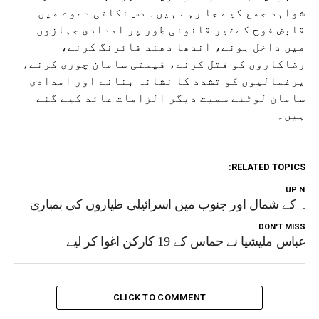
شواہد جمع کیے جا رہے ہیں۔ دس نکاتی دعوے میں
قابض فوج کےغیر قانونی طور پر امدادی جہازوں
میں داخل ہونے، اندھا دھند فائرنگ کرنے،
رضاکاروں کو قتل کرنے، قیمتی سامان چوری کرنے،
یرغمالیوں کو تشدد کا نشانہ بنانے اور امدادی
سامان لوٹنے سمیت دیگر الزامات عائد کیے گئے
ہیں۔
RELATED TOPICS:
UP NEX
زہ کے شمال اور جنوب میں اسرائیلی طیاروں کی بمباری
DON'T MISS
عباس ملیشیا نے حماس کے 19 کارکن اغوا کر لیے
CLICK TO COMMENT