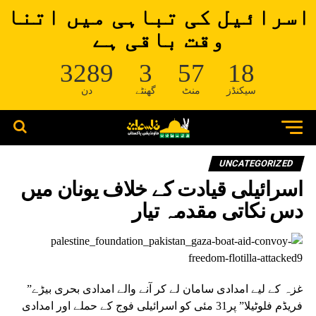
اسرائیل کی تباہی میں اتنا
وقت باقی ہے
3289
3
57
18
سیکنڈز
منٹ
گھنٹے
دن
UNCATEGORIZED
اسرائیلی قیادت کے خلاف یونان میں
دس نکاتی مقدمہ تیار
غزہ کے لیے امدادی سامان لے کر آنے والے امدادی بحری بیڑے”
فریڈم فلوٹیلا” پر31 مئی کو اسرائیلی فوج کے حملے اور امدادی