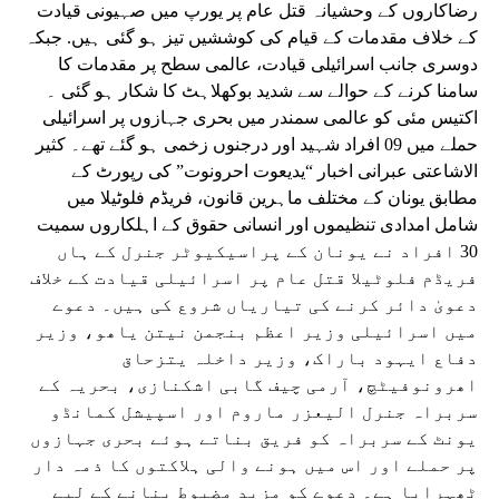
رضاکاروں کے وحشیانہ قتل عام پر یورپ میں صہیونی قیادت
کے خلاف مقدمات کے قیام کی کوششیں تیز ہو گئی ہیں. جبکہ
دوسری جانب اسرائیلی قیادت، عالمی سطح پر مقدمات کا
سامنا کرنے کے حوالے سے شدید بوکھلاہٹ کا شکار ہو گئی ۔
اکتیس مئی کو عالمی سمندر میں بحری جہازوں پر اسرائیلی
حملے میں 09 افراد شہید اور درجنوں زخمی ہو گئے تھے۔ کثیر
الاشاعتی عبرانی اخبار “یدیعوت احرونوت” کی رپورٹ کے
مطابق یونان کے مختلف ماہرین قانون، فریڈم فلوٹیلا میں
شامل امدادی تنظیموں اور انسانی حقوق کے اہلکاروں سمیت
30 افراد نے یونان کے پراسیکیوٹر جنرل کے ہاں
فریڈم فلوٹیلا قتل عام پر اسرائیلی قیادت کے خلاف
دعویٰ دائر کرنے کی تیاریاں شروع کی ہیں۔ دعوے
میں اسرائیلی وزیر اعظم بنجمن نیتن یاھو، وزیر
دفاع ایہود باراک، وزیر داخلہ یتزحاق
اھرونوفیٹچ، آرمی چیف گابی اشکنازی، بحریہ کے
سربراہ جنرل الیعزر ماروم اور اسپیشل کمانڈو
یونٹ کے سربراہ کو فریق بناتے ہوئے بحری جہازوں
پر حملے اور اس میں ہونے والی ہلاکتوں کا ذمہ دار
ٹھہرایا ہے۔ دعوے کو مزید مضبوط بنانے کے لیے