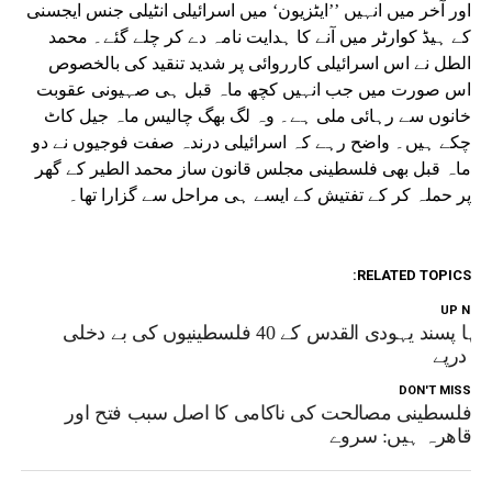
اور آخر میں انہیں ’’ایٹزیون‘ میں اسرائیلی انٹیلی جنس ایجسنی
کے ہیڈ کوارٹر میں آنے کا ہدایت نامہ دے کر چلے گئے۔ محمد
الطل نے اس اسرائیلی کارروائی پر شدید تنقید کی بالخصوص
اس صورت میں جب انہیں کچھ ماہ قبل ہی صہیونی عقوبت
خانوں سے رہائی ملی ہے۔ وہ لگ بھگ چالیس ماہ جیل کاٹ
چکے ہیں۔ واضح رہے کہ اسرائیلی درندہ صفت فوجیوں نے دو
ماہ قبل بھی فلسطینی مجلس قانون ساز محمد الطیر کے گھر
پر حملہ کر کے تفتیش کے ایسے ہی مراحل سے گزارا تھا۔
RELATED TOPICS:
UP NEX
انتہا پسند یہودی القدس کے 40 فلسطینیوں کی بے دخلی
ے درپے
DON'T MISS
فلسطینی مصالحت کی ناکامی کا اصل سبب فتح اور
قاھرہ ہیں: سروے