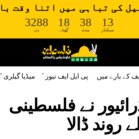
ل کی تباہی میں اتنا وقت با
3288
18
38
13
سیکنڈز
منٹ
گھنٹے
دن
یف کے بارے میں
پی ایل ایف نیوز
میڈیا گیلری
رائیور نے فلسطینی
روند ڈالا