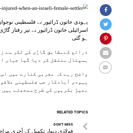
یہودی خاتون ڈرائیور نے فلسطینی نوجوا
اسرائیلی خاتون ڈرائیور نے تیز رفتار گا
ہو گئی
ذرائع کےمطابق گاڑی کی ٹکر سے ز
ہسپتال منتقل کر دیا گیا جہاں ان 
واضح رہے کہ مغربی کنارے میں اس 
یہودی آبادکار جب فلسطینی علاقوں
بھیڑ بکریوں کی طرح سمجھتے ہیں
RELATED TOPICS:
DON'T MISS
فولادی دیوار تکمیل کے آخری مرا