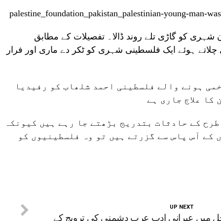
ن شہری کو گاڑی تلے روند ڈالا۔ تفصیلات کے مطابق
ڑی چلاتے ہوئے ایک فلسطینی شہری کو ٹکر دے ماری اور فرار
خمی ہونے والے فلسطینی احمد شلھاب کو رفیدیا
کا علاج جاری ہے
طرح کے حادثات بتدریج بڑھتے جا رہے ہیں کیونکہ
 کے آس پاس سے گزرتے ہیں تو وہ فلسطینیوں کو
UP NEXT
حل میں
عبرانی ادب عرب دشمنی کی ترویج کے