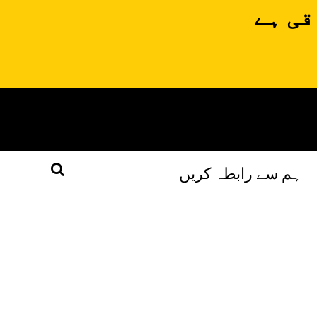
قی ہے
ہم سے رابطہ کریں