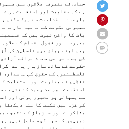
حماس نے مقبوضہ علاقوں میں صیہون
ہے کہ مقاومت اور استقامت ہی غاص
جارحانہ اقدامات سے روک سکتی ہے۔
صیہونی حکومت کے حالیہ جارحانہ 
بات کا واضح ثبوت ہیں کہ فلسطینی
بیہودہ اور فضول اقدام کے علاوہ 
بھی اپنے بیان میں فلسطین کی آزا
کی ہے ۔ عوامی محاذ برائے آزادی 
حکومت کے ساتھ سازباز یا مذاکرات
فلسطینیوں کے حقوق کی پاسداری او
تنظیم نے مقاومت اور استقامت کے 
استقامت اور جد وجہد کے نتیجے می
سے پسپائی پر مجبور ہوئی اور اسی
کو غزہ میں شکست کا منہ دیکھنا پ
مذاکرات اور سازباز کے نتیجے می
زوریوں کے سوا کچھ حاصل نہیں ہوا
توسیع پسندانہ اور غاصبانہ اقدام