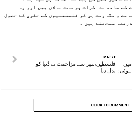
کے ساتھ مذاکرات پر سخت نالاں ہیں اور وہ
مت و مقاومت ہی کو فلسطینیوں کے حقوق کے حصول
ذریعہ سمجھتے ہیں ۔
UP NEXT
میں
فلسطین،پتھر سے مزاحمت نے دُنیا کو
ہوئی:
بدل دیا
CLICK TO COMMENT