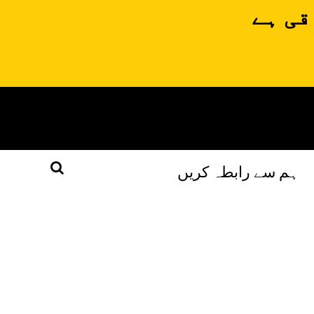
قی ہے
ہم سے رابطہ کریں