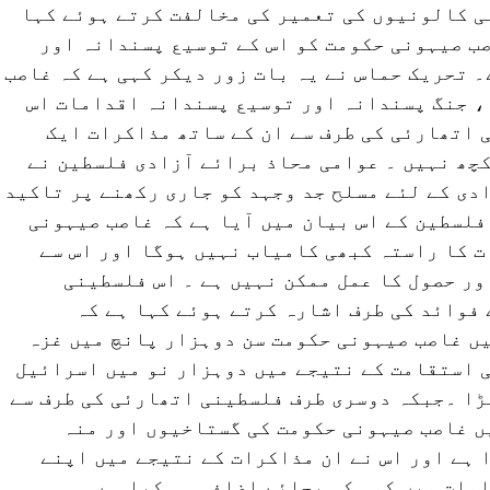
ی کالونیوں کی تعمیر کی مخالفت کرتے ہوئے کہا
ب صیہونی حکومت کو اس کے توسیع پسندانہ اور
 تحریک حماس نے یہ بات زور دیکر کہی ہے کہ غاصب
، جنگ پسندانہ اور توسیع پسندانہ اقدامات اس
 اتھارئی کی طرف سے ان کے ساتھ مذاکرات ایک
کچھ نہیں ۔ عوامی محاذ برائے آزادی فلسطین نے
دی کے لئے مسلح جد وجہد کو جاری رکھنے پر تاکید
فلسطین کے اس بیان میں آیا ہے کہ غاصب صیہونی
 کا راستہ کبھی کامیاب نہیں ہوگا اور اس سے
ر حصول کا عمل ممکن نہیں ہے ۔ اس فلسطینی
فوائد کی طرف اشارہ کرتے ہوئے کہا ہے کہ
ں غاصب صیہونی حکومت سن دوہزار پانچ میں غزہ
 استقامت کے نتیجے میں دوہزار نو میں اسرائیل
ڑا ۔جبکہ دوسری طرف فلسطینی اتھارئی کی طرف سے
ں غاصب صیہونی حکومت کی گستاخیوں اور منہ
 ہے اور اس نے ان مذاکرات کے نتیجے میں اپنے
ات میں کمی کی بجائے اضافہ ہی کیا ہے ۔