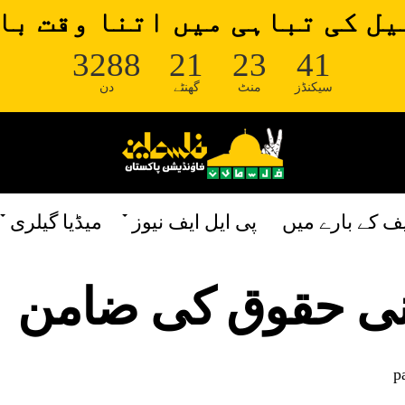
ل کی تباہی میں اتنا وقت با
3288
21
23
41
سیکنڈز
منٹ
گھنٹے
دن
یف کے بارے میں
پی ایل ایف نیوز
میڈیا گیلری
ی حقوق کی ضامن