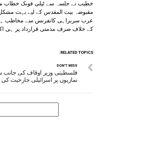
خطیب نے جلسہ سے ٹیلی فونک خطاب میں 
مقبوضہ بیت المقدس کے لیے بہت مشکل ہی
عرب سربراہی کانفرنس سے مخاطب ہوتے 
کے خلاف صرف مذمتی قرارداد پر ہی اکتفا
RELATED TOPICS:
DON'T MISS
فلسطینی وزیر اوقاف کی جانب 
نمازیوں پر اسرائیلی جارحیت کی