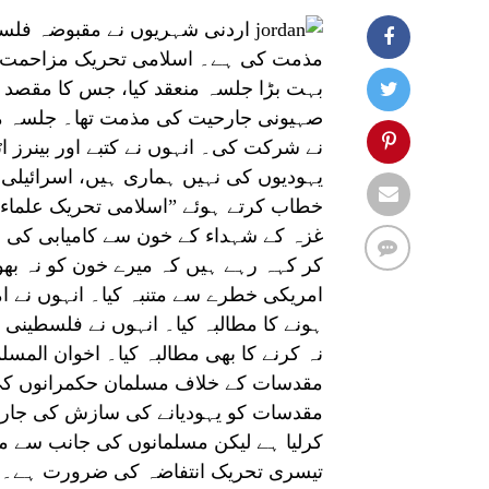
اردنی شہریوں نے مقبوضہ فلس
مذمت کی ہے۔ اسلامی تحریک مزاحمت (ح
بہت بڑا جلسہ منعقد کیا، جس کا مقصد
صہیونی جارحیت کی مذمت تھا۔ جلسہ م
نے شرکت کی۔ انہوں نے کتبے اور بینرز 
یہودیوں کی نہیں ہماری ہیں، اسرائیل
خطاب کرتے ہوئے ”اسلامی تحریک علماء مح
غزہ کے شہداء کے خون سے کامیابی کی خ
کر کہہ رہے ہیں کہ میرے خون کو نہ بھول
امریکی خطرے سے متنبہ کیا۔ انہوں نے 
ہونے کا مطالبہ کیا۔ انہوں نے فلسطینی 
نہ کرنے کا بھی مطالبہ کیا۔ اخوان المس
مقدسات کے خلاف مسلمان حکمرانوں کی خا
مقدسات کو یہودیانے کی سازش کی جارہ
کرلیا ہے لیکن مسلمانوں کی جانب سے
تیسری تحریک انتفاضہ کی ضرورت ہے۔ ار