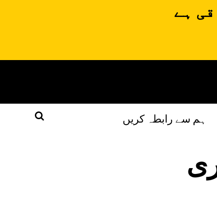
قی ہے
ہم سے رابطہ کریں
ری