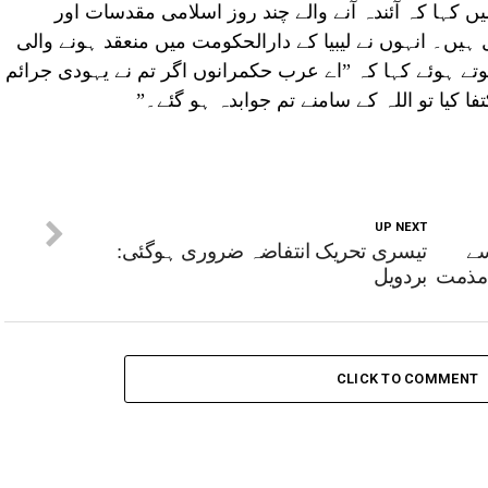
کہا کہ آئندہ آنے والے چند روز اسلامی مقدسات اور
ں۔ انہوں نے لیبیا کے دارالحکومت میں منعقد ہونے والی
ہوئے کہا کہ ”اے عرب حکمرانوں اگر تم نے یہودی جرائم
 کیا تو اللہ کے سامنے تم جوابدہ ہو گئے۔”
UP NEXT
سے
تیسری تحریک انتفاضہ ضروری ہوگئی:
 مذمت
بردویل
CLICK TO COMMENT