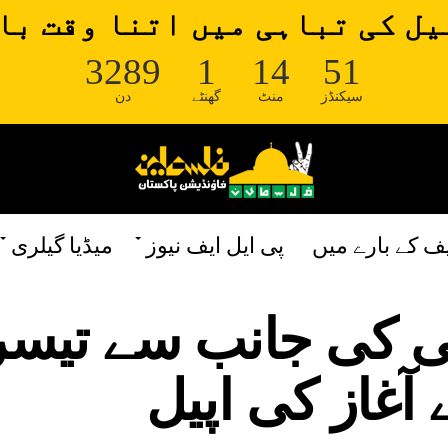
ل کی تباہی میں اتنا وقت با
3289
1
14
51
سیکنڈز
منٹ
گھنٹے
دن
یف کے بارے میں
پی ایل ایف نیوز
میڈیا گیلری
ی کی جانب سے تیس
آغاز کی اپیل