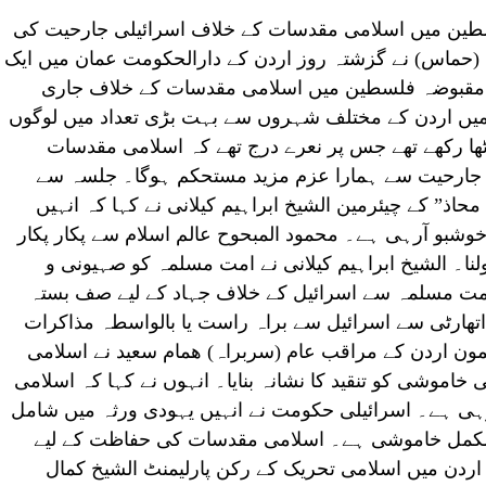
طین میں اسلامی مقدسات کے خلاف اسرائیلی جارحیت کی
ماس) نے گزشتہ روز اردن کے دارالحکومت عمان میں ایک
 مقبوضہ فلسطین میں اسلامی مقدسات کے خلاف جاری
یں اردن کے مختلف شہروں سے بہت بڑی تعداد میں لوگوں
اٹھا رکھے تھے جس پر نعرے درج تھے کہ اسلامی مقدسات
ی جارحیت سے ہمارا عزم مزید مستحکم ہوگا۔ جلسہ سے
اذ” کے چیئرمین الشیخ ابراہیم کیلانی نے کہا کہ انہیں
وشبو آرہی ہے۔ محمود المبحوح عالم اسلام سے پکار پکار
نا۔ الشیخ ابراہیم کیلانی نے امت مسلمہ کو صہیونی و
امت مسلمہ سے اسرائیل کے خلاف جہاد کے لیے صف بستہ
اتھارٹی سے اسرائیل سے براہ راست یا بالواسطہ مذاکرات
لمون اردن کے مراقب عام (سربراہ) ھمام سعید نے اسلامی
موشی کو تنقید کا نشانہ بنایا۔ انہوں نے کہا کہ اسلامی
ی ہے۔ اسرائیلی حکومت نے انہیں یہودی ورثہ میں شامل
 مکمل خاموشی ہے۔ اسلامی مقدسات کی حفاظت کے لیے
دن میں اسلامی تحریک کے رکن پارلیمنٹ الشیخ کمال