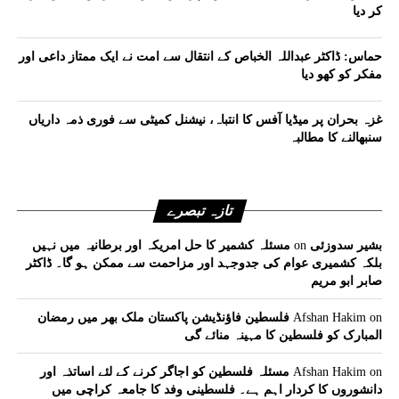
کر دیا
حماس: ڈاکٹر عبداللہ الخباص کے انتقال سے امت نے ایک ممتاز داعی اور
مفکر کو کھو دیا
غزہ بحران پر میڈیا آفس کا انتباہ، نیشنل کمیٹی سے فوری ذمہ داریاں
سنبھالنے کا مطالبہ
تازہ تبصرے
بشیر سدوزئی
on
مسئلہ کشمیر کا حل امریکہ اور برطانیہ میں نہیں
بلکہ کشمیری عوام کی جدوجہد اور مزاحمت سے ممکن ہو گا۔ ڈاکٹر
صابر ابو مریم
on
Afshan Hakim
فلسطین فاؤنڈیشن پاکستان ملک بھر میں رمضان
المبارک کو فلسطین کا مہینہ منائے گی
on
Afshan Hakim
مسئلہ فلسطین کو اجاگر کرنے کے لئے اساتذہ اور
دانشوروں کا کردار اہم ہے۔ فلسطینی وفد کا جامعہ کراچی میں