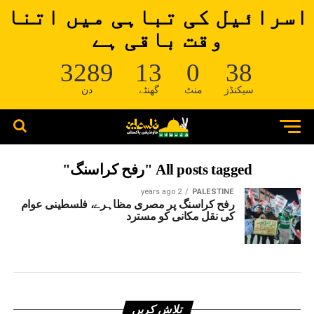
اسرائیل کی تباہی میں اتنا
وقت باقی ہے
3289
13
0
37
سیکنڈز
منٹ
گھنٹے
دن
All posts tagged "رفح کراسنگ"
2 years ago
PALESTINE
رفح کراسنگ پر مصری مظاہرے، فلسطینی عوام
کی نقل مکانی کو مسترد
تلاش کریں