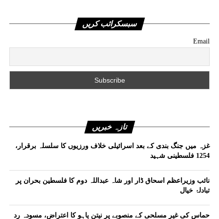
سبسکرائب کریں
Email
تازہ خبریں
غزہ میں جنگ بندی کے بعد اسرائیلی خلاف ورزیوں کا سلسلہ برقرار،
1254 فلسطینی شہید
نائب وزیراعظم اسحاق ڈار اور شاہ عبداللہ دوم کا فلسطین بحران پر
تبادلۂ خیال
حماس کی غیر مسلحی کے منصوبے پر نیتن یاہو کا اعتراض، مسودہ رد